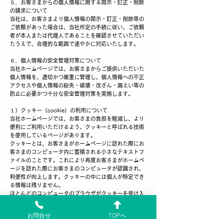
５．お客さまからの個人情報に関する開示・訂正・削除
の請求について
当社は、お客さまより個人情報の開示・訂正・削除等の
ご依頼があった場合は、当社所定の手続に従い、ご依頼
者が本人または代理人であることを確認させていただい
たうえで、合理的な範囲で速やかに対応いたします。
６．個人情報の安全管理対策について
当社ホームページでは、お客さまからご提供いただいた
個人情報を、適切かつ厳重に管理し、個人情報への不正
アクセスや個人情報の紛失・破壊・改ざん・漏えい等の
防止に必要かつ十分な安全管理対策を実施します。
１）クッキー（cookie）の利用について
当社ホームページでは、お客さまの負担を軽減し、より
便利にご利用いただけるよう、クッキーと呼ばれる技術
を使用しているページがあります。
クッキーとは、お客さまがホームページに訪れた際にお
客さまのコンピュータ内に蓄積される小さなテキストフ
ァイルのことです。これにより再度お客さまがホームペ
ージを訪れた際にお客さまのコンピュータが認識され、
利便性が向上します。クッキーの中には個人が特定でき
る情報は残りません。
ほとんどのコンピュータのブラウザがクッキーを受け入
れられるように設定されていますが、ご使用のブラウザ
でクッキーの受け入れを拒否する設定をすることも可能
お問合せ
TOPへ
です。但し、その結果、ホームページの一部の機能が正