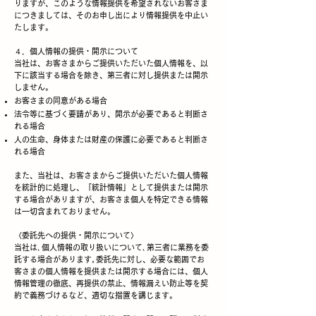
りますが、このような情報提供を希望されないお客さま
につきましては、そのお申し出により情報提供を中止い
たします。
４．個人情報の提供・開示について
当社は、お客さまからご提供いただいた個人情報を、以
下に該当する場合を除き、第三者に対し提供または開示
しません。
お客さまの同意がある場合
法令等に基づく要請があり、開示が必要であると判断さ
れる場合
人の生命、身体または財産の保護に必要であると判断さ
れる場合
また、当社は、お客さまからご提供いただいた個人情報
を統計的に処理し、「統計情報」として提供または開示
する場合がありますが、お客さま個人を特定できる情報
は一切含まれておりません。
〈委託先への提供・開示について〉
当社は､個人情報の取り扱いについて､第三者に業務を委
託する場合があります｡委託先に対し、必要な範囲でお
客さまの個人情報を提供または開示する場合には、個人
情報管理の徹底、再提供の禁止、情報漏えい防止等を契
約で義務づけるなど、適切な措置を講じます。